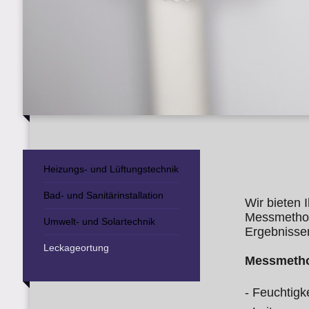
Heizungs- und Lüftungstechnik
Bad- und Sanitärinstallation
Wir bieten 
Messmethod
Umwelt- und Solartechnik
Ergebnisse
Leckageortung
Messmeth
- Feuchtig