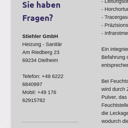
- Leitungs
Sie haben
- Horchort
Fragen?
- Tracerga
- Präzision
- Infrarotm
Stiehler GmbH
Heizung - Sanitär
Ein integri
Am Riedberg 23
Befahrung 
69234 Dielheim
entspreche
Telefon: +49 6222
Bei Feuchts
6840997
wird durch 
Mobil: +49 176
Pulver, das 
62915782
Feuchtstelle
die Leckage
wodurch die